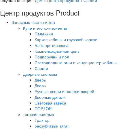
текущая позиция:
Дом
>
Центр продуктов
>
Сапоги
Центр продуктов
Product
Запасные части лифта
Купе и его компоненты
Паланкин
Каркас кабины и грузовой каркас
Блок противовеса
Компенсационная цепь
Подпоручни и пол
Светодиодные огни и кондиционер кабины
Сапоги
Дверные системы
Дверь
Дверь
Ручные двери и панели дверей
Дверные детали
Световая завеса
COP,LOP
тяговая система
Трактор
бесзубчатый тягач