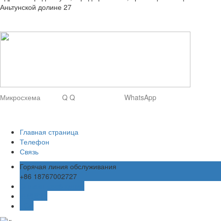
Аньтунской долине 27
Микросхема Q Q WhatsApp
Главная страница
Телефон
Связь
Горячая линия обслуживания
+86 18767002727
Онлайн-сообщение
在线客服
TOP